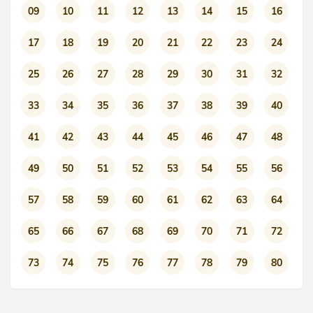
09
10
11
12
13
14
15
16
17
18
19
20
21
22
23
24
25
26
27
28
29
30
31
32
33
34
35
36
37
38
39
40
41
42
43
44
45
46
47
48
49
50
51
52
53
54
55
56
57
58
59
60
61
62
63
64
65
66
67
68
69
70
71
72
73
74
75
76
77
78
79
80